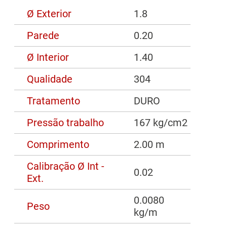
Ø Exterior
1.8
Parede
0.20
Ø Interior
1.40
Qualidade
304
Tratamento
DURO
Pressão trabalho
167 kg/cm2
Comprimento
2.00 m
Calibração Ø Int -
0.02
Ext.
0.0080
Peso
kg/m