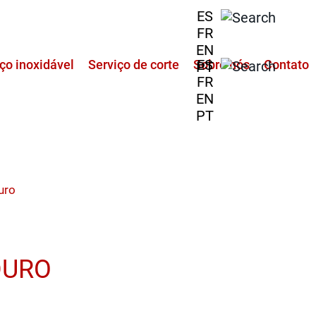
ES
FR
EN
ES
ço inoxidável
Serviço de corte
Sobre nós
Contato
PT
FR
EN
PT
uro
 DURO