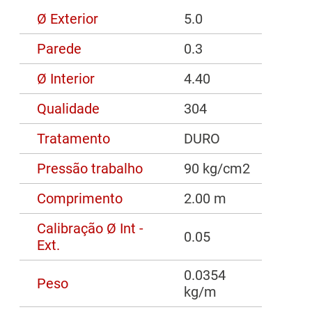
Ø Exterior
5.0
Parede
0.3
Ø Interior
4.40
Qualidade
304
Tratamento
DURO
Pressão trabalho
90 kg/cm2
Comprimento
2.00 m
Calibração Ø Int -
0.05
Ext.
0.0354
Peso
kg/m