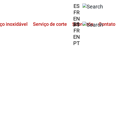
ES
FR
EN
ES
ço inoxidável
Serviço de corte
Sobre nós
Contato
PT
FR
EN
PT